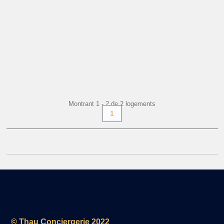
DÈS
60 €
+ INFO
par nuit
Montrant 1 - 2 de 2 logements
1
© Thau Conciergerie 2022