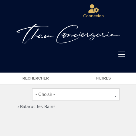
Connexion
RECHERCHER
FILTRES
› Balaruc-les-Bains
2
1