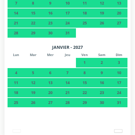
7
8
9
10
11
12
13
14
15
16
17
18
19
20
21
22
23
24
25
26
27
28
29
30
31
JANVIER - 2027
Lun
Mar
Mer
Jeu
Ven
Sam
Dim
1
2
3
4
5
6
7
8
9
10
11
12
13
14
15
16
17
18
19
20
21
22
23
24
25
26
27
28
29
30
31