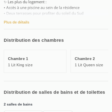
✨ Les plus du logement :
• Accès à une piscine au sein de la résidence
• Deux terrasses pour profiter du soleil du Sud
• Climatisation, équipements complets et ambiance
Plus de détails
conviviale pour un séjour tout en sérénité
🏠 Agencement du duplex :
Distribution des chambres
À l’étage : pièce de vie avec cuisine ouverte, chambre, salle
d’eau avec WC, terrasse.
Au rez-de-chaussée : deux chambres, dont une avec accès
Chambre 1
Chambre 2
terrasse, salle d’eau avec WC.
1 Lit King size
1 Lit Queen size
📍 Localisation idéale pour profiter de la mer, des balades
autour des étangs, et des activités nautiques, en famille ou
entre amis !
Distribution de salles de bains et de toilettes
2 salles de bains