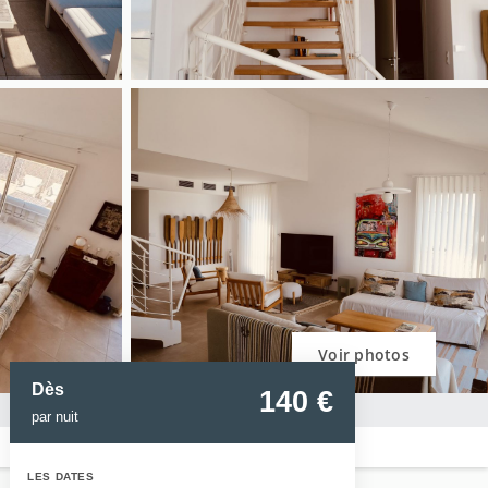
Voir photos
Dès
140
 €
par nuit
LES DATES