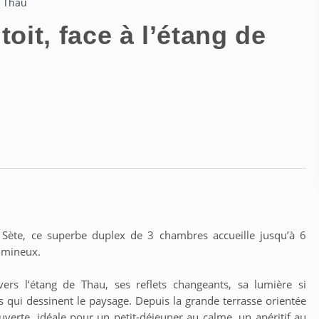
e Thau
toit, face à l’étang de
ète, ce superbe duplex de 3 chambres accueille jusqu’à 6
lumineux.
vers l’étang de Thau, ses reflets changeants, sa lumière si
res qui dessinent le paysage. Depuis la grande terrasse orientée
verte, idéale pour un petit-déjeuner au calme, un apéritif au