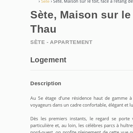
›
› Sète, Maison sur le toit, face à l’étang d
Sète
Sète, Maison sur le 
Thau
SÈTE -
APPARTEMENT
Logement
Description
Au 5e étage d’une résidence haut de gamme à S
voyageurs dans un cadre confortable, élégant et 
Dès les premiers instants, le regard se porte 
particulière et, au loin, les célèbres parcs à huît
nord-ouest, on profite pleinement de cette vue ou