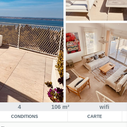
4
106 m²
wifi
CONDITIONS
CARTE