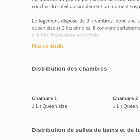
coucher du soleil ou simplement un moment suspe
Le logement dispose de 3 chambres, dont une sui
queen size et 2 lits simples. Il convient parfait
à la fois chaleureuse et soignée.
Plus de détails
Une place de parking en sous-sol complète le co
permet de profiter pleinement de votre escapad
votre arrivée.
Distribution des chambres
Les points forts
• Résidence haut de gamme
• 5e étage
Chambre 1
Chambre 2
• Vue sur l’étang de Thau
1 Lit Queen size
1 Lit Queen 
• Vue sur les parcs à huîtres
• Grande terrasse
• 3 chambres
• 2 lits queen size et 2 lits simples
Distribution de salles de bains et de to
• Parking en sous-sol