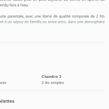
ndu face à l’eau.
te parentale, avec une literie de qualité composée de 2 lits
ement à un séjour en famille ou entre amis, dans une atmosphère
nfort du séjour. Sur place, le service de conciergerie vous
e à Sète, avec un accompagnement attentif avant et pendant
Chambre 3
size
2 lits simples
ilettes